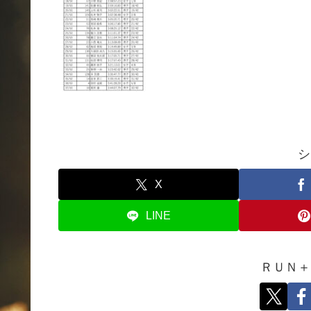
シ
X
LINE
ＲＵＮ＋