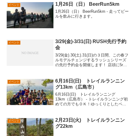
1月26日（日） BeerRun5km
イベント
1月26日（日） BeerRun5km - 走ってビー
ルを飲みに行きます。
3/29(金)-3/31(日) RUSH先行予約
イベント
会
3/29(金).30(土).31(日)の３日間、この春フ
ルモデルチェンジするラッシュシリーズ
の先行予約会を開催します！ 店頭に5r、
12、20、30のサンプルがありますので実
際に背負っていただく事ができます！こ
の機会にぜひ！ RUN+広島市...
6月16日(日) トレイルランニン
イベント
グ13km（広島市）
6月16日(日) トレイルランニング
13km（広島市） - トレイルランニング初
めての方でもＯＫ！ゆっくりとしたペー
スで写真など撮りながら進みます。山の
マナーや走り方、身体の使い方などをお
伝えします。
2月23日(火) トレイルランニン
イベント
グ22km