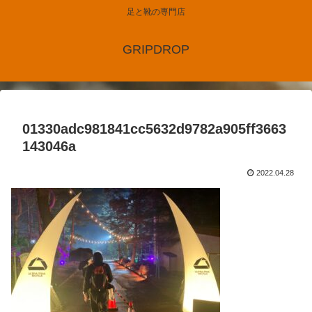
足と靴の専門店
GRIPDROP
01330adc981841cc5632d9782a905ff3663
143046a
2022.04.28