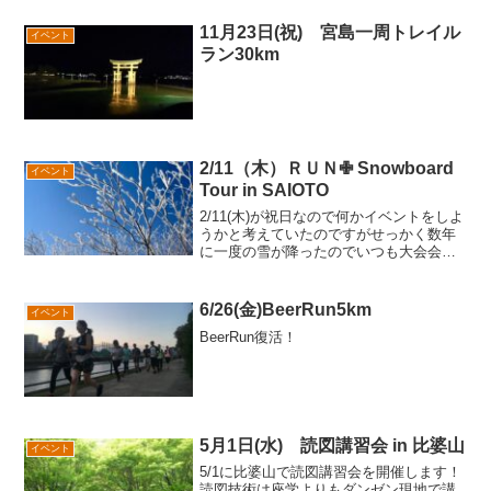
11月23日(祝) 宮島一周トレイル
イベント
ラン30km
2/11（木）ＲＵＮ✙ Snowboard
イベント
Tour in SAIOTO
2/11(木)が祝日なので何かイベントをしよ
うかと考えていたのですがせっかく数年
に一度の雪が降ったのでいつも大会会場
として使用させていただいているユート
ピアサイオトにスノーボードに行きまし
ょう！（スキーも可）ツアーと言っても
6/26(金)BeerRun5km
イベント
日帰りですし、コ...
BeerRun復活！
5月1日(水) 読図講習会 in 比婆山
イベント
5/1に比婆山で読図講習会を開催します！
読図技術は座学よりもダンゼン現地で講