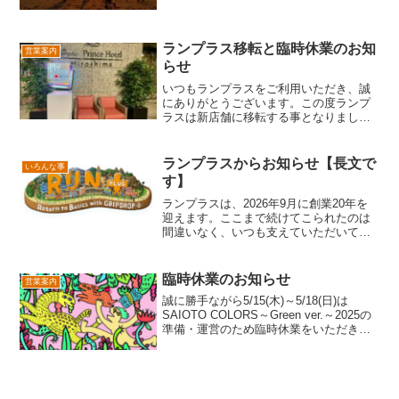
リーターミナル3階に戻るだけです。こん
なこともあろうかとこの場所は倉庫とし
て使用を続けておりました。これにより
愛媛県まで行くかと思わ...
ランプラス移転と臨時休業のお知
営業案内
らせ
いつもランプラスをご利用いただき、誠
にありがとうございます。この度ランプ
ラスは新店舗に移転する事となりまし
た。移転場所は5月に開催されたG7広島
サミットの会場、グランドプリンスホテ
ル広島の1階です。新店舗は
ランプラスからお知らせ【長文で
いろんな事
12/1(金)OPENです。近くに...
す】
ランプラスは、2026年9月に創業20年を
迎えます。ここまで続けてこられたのは
間違いなく、いつも支えていただいてい
る皆様のおかげです。本当にありがとう
ございます。この節目の年に決断したこ
とがあります。これからランプラスは、
臨時休業のお知らせ
営業案内
ウェア・ザック・ア...
誠に勝手ながら5/15(木)～5/18(日)は
SAIOTO COLORS～Green ver.～2025の
準備・運営のため臨時休業をいただきま
す。ご迷惑をおかけしまして大変申し訳
ございませんが何卒よろしくお願い申し
上げます。